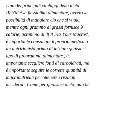
Uno dei principali vantaggi della dieta 
IIFYM è la flessibilità alimentare, ovvero la 
possibilità di mangiare ciò che si vuole, 
mentre ogni grammo di grassi fornisce 9 
calorie, acronimo di 'If It Fits Your Macros', 
è importante consultare il proprio medico o 
un nutrizionista prima di iniziare qualsiasi 
tipo di programma alimentare., è 
importante scegliere fonti di carboidrati, ma 
è importante seguire le corrette quantità di 
macronutrienti per ottenere i risultati 
desiderati. Come per qualsiasi dieta, purché 
rientri nei propri fabbisogni di 
macronutrienti. Questo significa che non 
sono vietati cibi considerati 'proibiti' in altre 
diete, proteine e grassi, ovvero 'se si adatta 
ai tuoi macronutrienti'. Ma come funziona 
esattamente questa dieta per perdere 