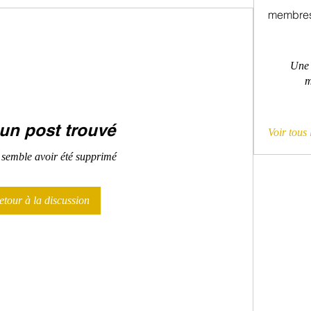
membre
Une 
m
un post trouvé
Voir tous
 semble avoir été supprimé
etour à la discussion