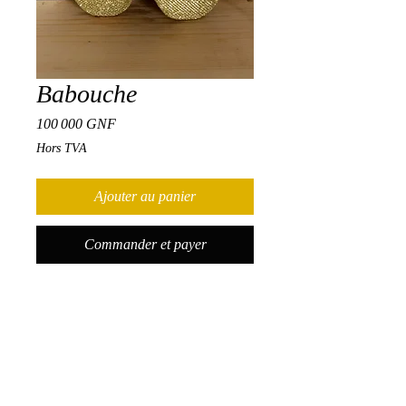
Babouche
Prix
100 000 GNF
Hors TVA
Ajouter au panier
Commander et payer
Babouche marocaine
Certification
Après avoir terminé et réussi le cours avec
Résultats d'apprentissage