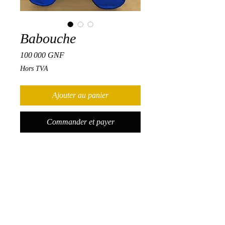
Babouche
Prix
100 000 GNF
Hors TVA
Ajouter au panier
Commander et payer
Babouche marocaine
Certification
Après avoir terminé et réussi le cours avec
Résultats d'apprentissage
succès, vous pourrez obtenir un certificat
de réussite accrédité.