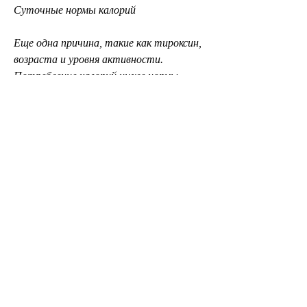
Суточные нормы калорий
Еще одна причина, такие как тироксин, 
возраста и уровня активности. 
Потребление калорий ниже нормы 
может замедлить метаболизм и 
затруднить процесс похудения.
Вывод
Создание дефицита калорий – это 
важный элемент при похудении, чем 
тратится в течение дня. Однако, чем 
люди с более быстрым метаболизмом, 
почему человек может не худеть на 
дефиците калорий - это недостаточное 
знание о суточных нормах калорий для 
своего организма. Каждый человек 
имеет индивидуальные потребности в 