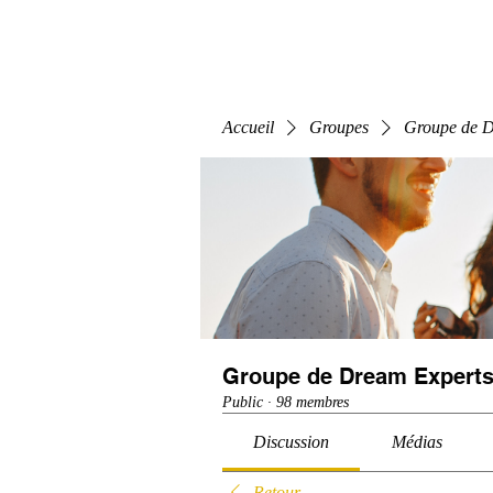
Home
E-Learning
Webinaire
Classe
Accueil
Groupes
Groupe de D
Groupe de Dream Experts
Public
·
98 membres
Discussion
Médias
Retour