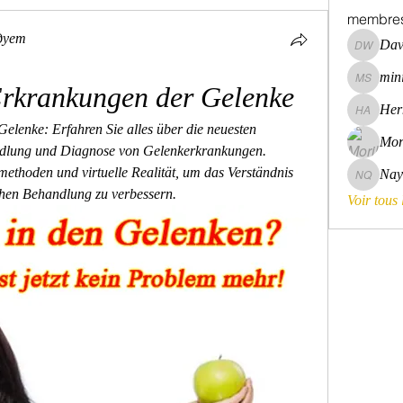
membre
дует
Dav
David Wa
mini
mini szni
Erkrankungen der Gelenke
Her
Hermoin
elenke: Erfahren Sie alles über die neuesten 
Mor
ndlung und Diagnose von Gelenkerkrankungen. 
ethoden und virtuelle Realität, um das Verständnis 
Nay
Nayara 
chen Behandlung zu verbessern.
Voir tous