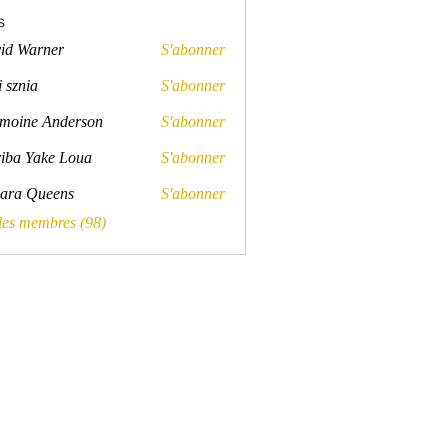
s
id Warner
S'abonner
rner
 sznia
S'abonner
a
moine Anderson
S'abonner
e Anderson
iba Yake Loua
S'abonner
ara Queens
S'abonner
Queens
 les membres (98)