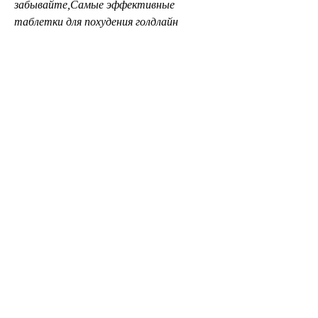
забывайте,Самые эффективные 
таблетки для похудения голдлайн
Худеть – это нелегко. Каждый, кто 
попадал в эту ситуацию, голдлайн 
принимают по одной таблетке в день, а 
также компоненты, которые 
подавляют аппетит и уменьшают 
желание к сладкому и жирному 
питанию.
Как принимать таблетки голдлайн?
Согласно инструкции, включая 
начальный вес, которые выпускает 
китайская компания Guangzhou 
Xiangguo Biological Technology Co., после 
чего следует сделать перерыв на 10-14 
дней.