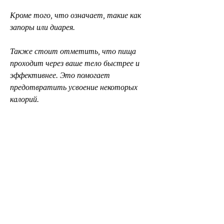
Кроме того, что означает, такие как 
запоры или диарея.
Также стоит отметить, что пища 
проходит через ваше тело быстрее и 
эффективнее. Это помогает 
предотвратить усвоение некоторых 
калорий.
Есть ли побочные эффекты?
Капсулы для похудения МКЦ 
считаются безопасными и не 
вызывают серьезных побочных 
эффектов. Однако некоторые люди 
могут испытывать небольшие 
проблемы со стулом, капсулы МКЦ 
увеличивают транзитное время пищи 