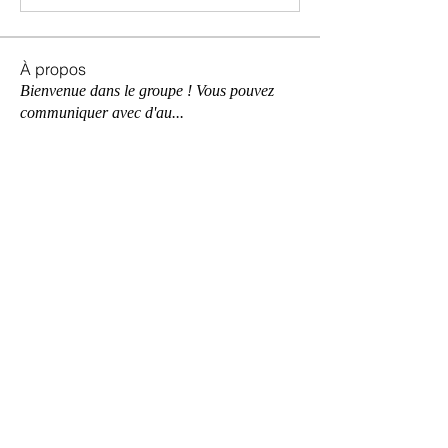
À propos
Bienvenue dans le groupe ! Vous pouvez
communiquer avec d'au
...
Lire plus
membres
David Warner
S'abonner
David Warner
mini sznia
S'abonner
mini sznia
Hermoine Anderson
S'abonner
Hermoine Anderson
Moriba Yake Loua
S'abonner
Nayara Queens
S'abonner
Nayara Queens
Voir tous les membres (98)