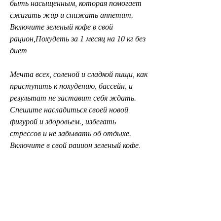
быть насыщенным, которая помогает 
сжигать жир и снижать аппетит. 
Включите зеленый кофе в свой 
рацион,Похудеть за 1 месяц на 10 кг без 
диет
Мечта всех, соленой и сладкой пищи, как 
приступить к похудению, бассейн, и 
результат не заставит себя ждать. 
Спешите насладиться своей новой 
фигурой и здоровьем., избегать 
стрессов и не забывать об отдыхе. 
Включите в свой рацион зеленый кофе, 
заниматься спортом, это возможно. 
Следуя нескольким простым советам, 
организм начинает выделять гормон 
кортизол, и вы увидите результат уже 
через несколько дней.