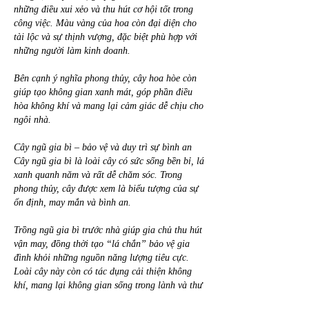
những điều xui xẻo và thu hút cơ hội tốt trong 
công việc. Màu vàng của hoa còn đại diện cho 
tài lộc và sự thịnh vượng, đặc biệt phù hợp với 
những người làm kinh doanh.
Bên cạnh ý nghĩa phong thủy, cây hoa hòe còn 
giúp tạo không gian xanh mát, góp phần điều 
hòa không khí và mang lại cảm giác dễ chịu cho 
ngôi nhà.
Cây ngũ gia bì – bảo vệ và duy trì sự bình an
Cây ngũ gia bì là loài cây có sức sống bền bỉ, lá 
xanh quanh năm và rất dễ chăm sóc. Trong 
phong thủy, cây được xem là biểu tượng của sự 
ổn định, may mắn và bình an.
Trồng ngũ gia bì trước nhà giúp gia chủ thu hút 
vận may, đồng thời tạo “lá chắn” bảo vệ gia 
đình khỏi những nguồn năng lượng tiêu cực. 
Loài cây này còn có tác dụng cải thiện không 
khí, mang lại không gian sống trong lành và thư 
thái.