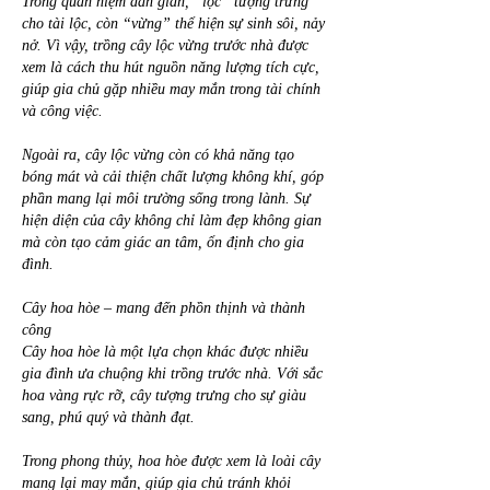
Trong quan niệm dân gian, “lộc” tượng trưng 
cho tài lộc, còn “vừng” thể hiện sự sinh sôi, nảy 
nở. Vì vậy, trồng cây lộc vừng trước nhà được 
xem là cách thu hút nguồn năng lượng tích cực, 
giúp gia chủ gặp nhiều may mắn trong tài chính 
và công việc.
Ngoài ra, cây lộc vừng còn có khả năng tạo 
bóng mát và cải thiện chất lượng không khí, góp 
phần mang lại môi trường sống trong lành. Sự 
hiện diện của cây không chỉ làm đẹp không gian 
mà còn tạo cảm giác an tâm, ổn định cho gia 
đình.
Cây hoa hòe – mang đến phồn thịnh và thành 
công
Cây hoa hòe là một lựa chọn khác được nhiều 
gia đình ưa chuộng khi trồng trước nhà. Với sắc 
hoa vàng rực rỡ, cây tượng trưng cho sự giàu 
sang, phú quý và thành đạt.
Trong phong thủy, hoa hòe được xem là loài cây 
mang lại may mắn, giúp gia chủ tránh khỏi 