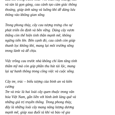
và tán lá gọn gàng, cau cảnh tạo cảm giác thông 
thoáng, giúp ánh sáng và luồng khí dễ dàng lưu 
thông vào không gian sống.
Trong phong thủy, cây cau tượng trưng cho sự 
phát triển ổn định và bền vững. Dáng cây vươn 
thẳng còn thể hiện tinh thần mạnh mẽ, không 
ngừng tiến lên. Bên cạnh đó, cau cảnh còn giúp 
thanh lọc không khí, mang lại môi trường sống 
trong lành và dễ chịu.
Việc trồng cau trước nhà không chỉ làm tăng tính 
thẩm mỹ mà còn góp phần thu hút tài lộc, mang 
lại sự hanh thông trong công việc và cuộc sống.
Cây tre, trúc – biểu tượng của bình an và kiên 
cường
Tre và trúc là hai loài cây quen thuộc trong văn 
hóa Việt Nam, gắn liền với hình ảnh làng quê và 
những giá trị truyền thống. Trong phong thủy, 
đây là những loài cây mang năng lượng dương 
mạnh mẽ, giúp xua đuổi tà khí và bảo vệ gia 