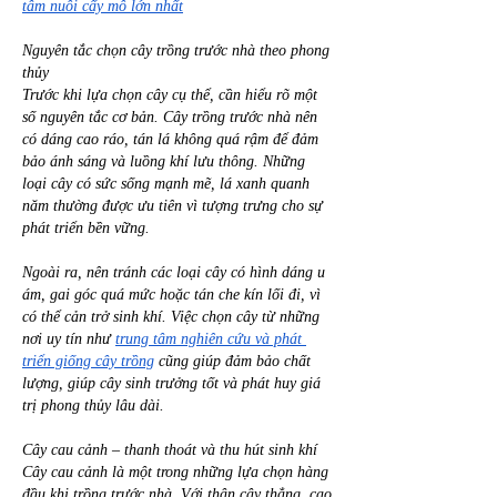
tâm nuôi cấy mô lớn nhất
Nguyên tắc chọn cây trồng trước nhà theo phong 
thủy
Trước khi lựa chọn cây cụ thể, cần hiểu rõ một 
số nguyên tắc cơ bản. Cây trồng trước nhà nên 
có dáng cao ráo, tán lá không quá rậm để đảm 
bảo ánh sáng và luồng khí lưu thông. Những 
loại cây có sức sống mạnh mẽ, lá xanh quanh 
năm thường được ưu tiên vì tượng trưng cho sự 
phát triển bền vững.
Ngoài ra, nên tránh các loại cây có hình dáng u 
ám, gai góc quá mức hoặc tán che kín lối đi, vì 
có thể cản trở sinh khí. Việc chọn cây từ những 
nơi uy tín như 
trung tâm nghiên cứu và phát 
triển giống cây trồng
 cũng giúp đảm bảo chất 
lượng, giúp cây sinh trưởng tốt và phát huy giá 
trị phong thủy lâu dài.
Cây cau cảnh – thanh thoát và thu hút sinh khí
Cây cau cảnh là một trong những lựa chọn hàng 
đầu khi trồng trước nhà. Với thân cây thẳng, cao 