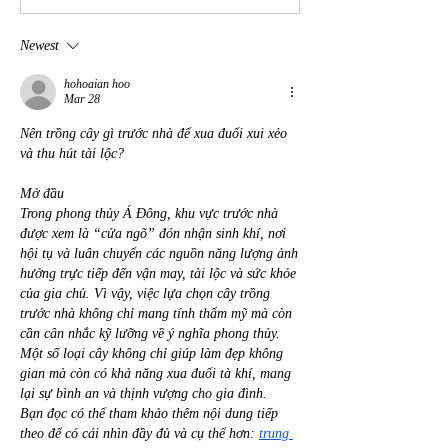
Newest
hohoaian hoo
Mar 28
Nên trồng cây gì trước nhà để xua đuổi xui xẻo 
và thu hút tài lộc?
Mở đầu
Trong phong thủy Á Đông, khu vực trước nhà 
được xem là “cửa ngõ” đón nhận sinh khí, nơi 
hội tụ và luân chuyển các nguồn năng lượng ảnh 
hưởng trực tiếp đến vận may, tài lộc và sức khỏe 
của gia chủ. Vì vậy, việc lựa chọn cây trồng 
trước nhà không chỉ mang tính thẩm mỹ mà còn 
cần cân nhắc kỹ lưỡng về ý nghĩa phong thủy. 
Một số loại cây không chỉ giúp làm đẹp không 
gian mà còn có khả năng xua đuổi tà khí, mang 
lại sự bình an và thịnh vượng cho gia đình.
Bạn đọc có thể tham khảo thêm nội dung tiếp 
theo để có cái nhìn đầy đủ và cụ thể hơn: 
trung 