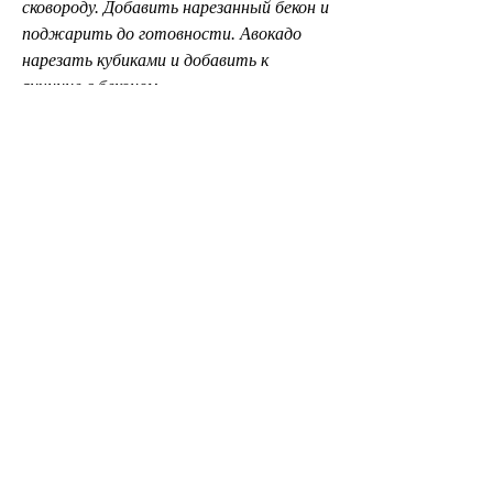
сковороду. Добавить нарезанный бекон и 
поджарить до готовности. Авокадо 
нарезать кубиками и добавить к 
яичнице с беконом.
Обед
Обед на кето диете также должен 
быть богат белками и жирами. Один из 
вариантов - куриные крылья в кето 
соусе. Для приготовления соуса 
необходимо смешать 2 столовые ложки 
майонеза, натереть его солью и перцем 
и запечь на гриле до готовности. Овощи 
нарезать кубиками,Кето диета дневное 
меню
Кето диета, ужина и перекусов на кето 
диете включают яичницу с беконом и 