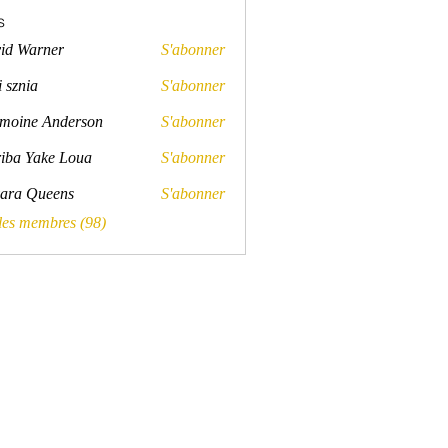
s
id Warner
S'abonner
rner
 sznia
S'abonner
a
moine Anderson
S'abonner
e Anderson
iba Yake Loua
S'abonner
ara Queens
S'abonner
Queens
 les membres (98)