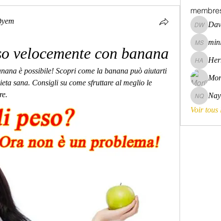
membre
дует
Dav
David Wa
mini
mini szni
so velocemente con banana
Her
Hermoin
nana è possibile! Scopri come la banana può aiutarti 
Mor
eta sana. Consigli su come sfruttare al meglio le 
re.
Nay
Nayara 
Voir tous