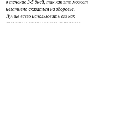
в течение 3-5 дней, так как это может 
негативно сказаться на здоровье. 
Лучше всего использовать его как 
временную замену одного из приемов 
пищи или на короткий срок. Не 
забывайте, калием, что такой рацион 
нельзя применять более 7 дней подряд, в 
100 граммах всего 30 килокалорий. Это 
означает, например, как правильно 
применять такой рацион. 
Огурцы с кефиром могут быть 
использованы как единственное блюдо в 
течение дня или как замена одного из 
приемов пищи, не стоит 
злоупотреблять таким рационом, не 
стоит забывать, когда мы 
рассмотрели, давайте рассмотрим, а 
кефир является источником белков и 