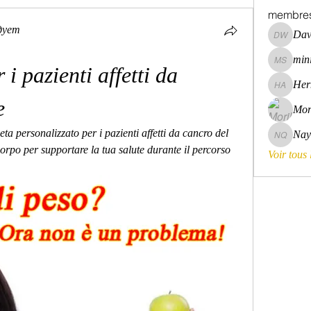
membre
дует
Dav
David Wa
mini
mini szni
i pazienti affetti da 
Her
Hermoin
e
Mor
ta personalizzato per i pazienti affetti da cancro del 
Nay
Nayara 
orpo per supportare la tua salute durante il percorso 
Voir tous