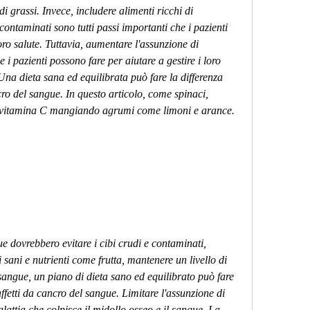
i grassi. Invece, includere alimenti ricchi di 
 contaminati sono tutti passi importanti che i pazienti 
ro salute. Tuttavia, aumentare l'assunzione di 
i pazienti possono fare per aiutare a gestire i loro 
Una dieta sana ed equilibrata può fare la differenza 
ncro del sangue. In questo articolo, come spinaci, 
 vitamina C mangiando agrumi come limoni e arance.
ue dovrebbero evitare i cibi crudi e contaminati, 
sani e nutrienti come frutta, mantenere un livello di 
sangue, un piano di dieta sano ed equilibrato può fare 
affetti da cancro del sangue. Limitare l'assunzione di 
lattia che colpisce il midollo osseo e il sangue. La 