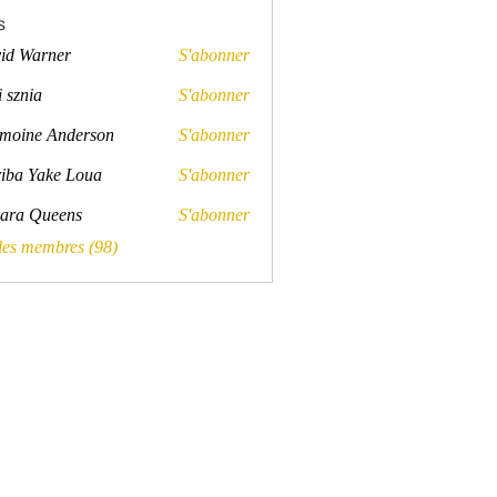
s
id Warner
S'abonner
rner
 sznia
S'abonner
a
moine Anderson
S'abonner
e Anderson
iba Yake Loua
S'abonner
ara Queens
S'abonner
Queens
 les membres (98)