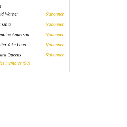
s
id Warner
S'abonner
rner
 sznia
S'abonner
a
moine Anderson
S'abonner
e Anderson
iba Yake Loua
S'abonner
ara Queens
S'abonner
Queens
 les membres (98)