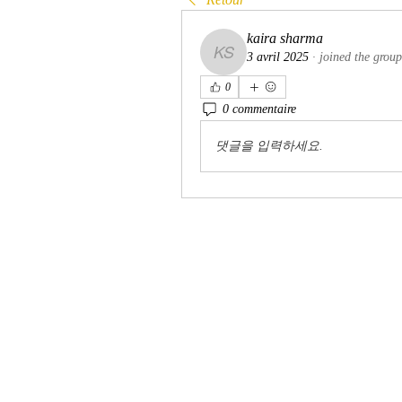
kaira sharma
3 avril 2025
·
joined the group
kaira sharma
0
0 commentaire
댓글을 입력하세요.