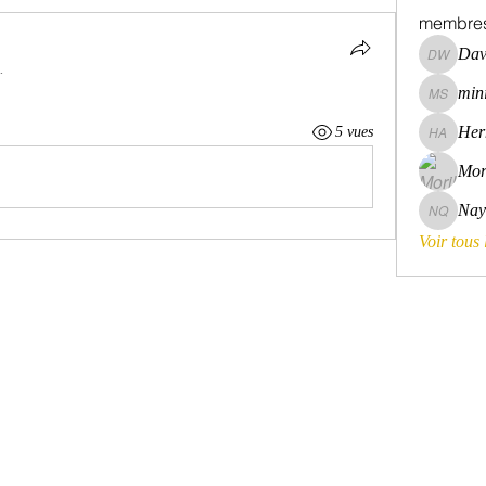
membre
Dav
David Wa
.
mini
mini szni
Her
5 vues
Hermoin
Mor
Nay
Nayara 
Voir tous