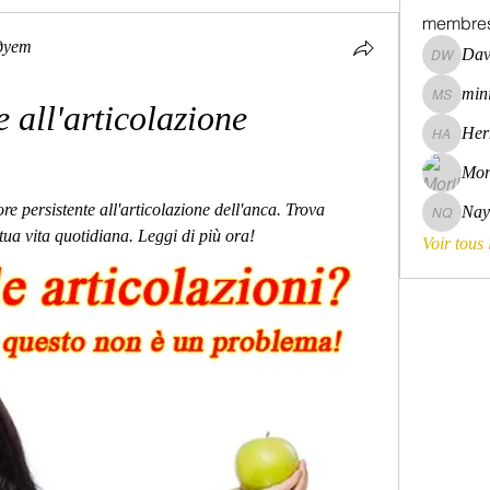
membre
дует
Dav
David Wa
mini
mini szni
 all'articolazione 
Her
Hermoin
Mor
ore persistente all'articolazione dell'anca. Trova 
Nay
Nayara 
a tua vita quotidiana. Leggi di più ora!
Voir tous