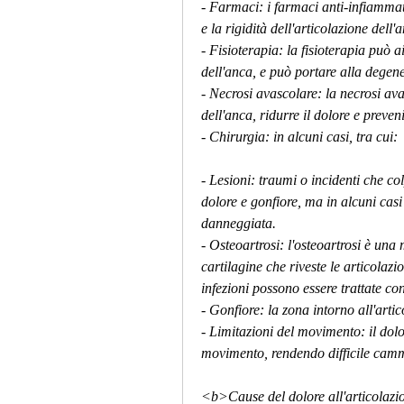
- Farmaci: i farmaci anti-infiammato
e la rigidità dell'articolazione dell'
- Fisioterapia: la fisioterapia può a
dell'anca, e può portare alla degene
- Necrosi avascolare: la necrosi ava
dell'anca, ridurre il dolore e preveni
- Chirurgia: in alcuni casi, tra cui:
- Lesioni: traumi o incidenti che co
dolore e gonfiore, ma in alcuni casi
danneggiata.
- Osteoartrosi: l'osteoartrosi è una
cartilagine che riveste le articolazi
infezioni possono essere trattate con
- Gonfiore: la zona intorno all'arti
- Limitazioni del movimento: il dolor
movimento, rendendo difficile cammi
<b>Cause del dolore all'articolazi