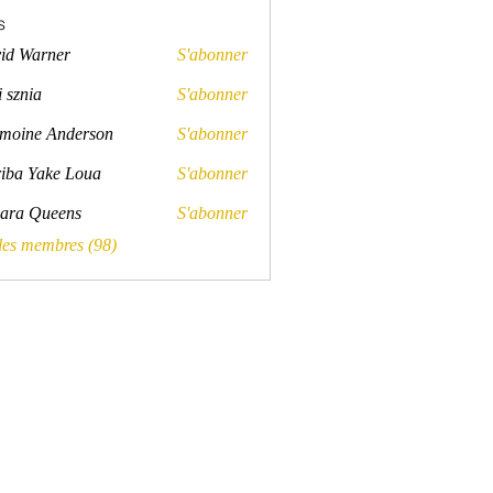
s
id Warner
S'abonner
rner
 sznia
S'abonner
a
moine Anderson
S'abonner
e Anderson
iba Yake Loua
S'abonner
ara Queens
S'abonner
Queens
 les membres (98)