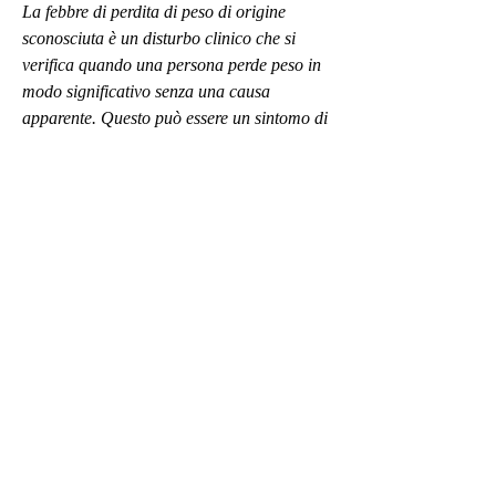
La febbre di perdita di peso di origine 
sconosciuta è un disturbo clinico che si 
verifica quando una persona perde peso in 
modo significativo senza una causa 
apparente. Questo può essere un sintomo di 
molte malattie sottostanti, infezioni e altro 
ancora. È importante essere consapevoli dei 
sintomi associati alla febbre di perdita di 
peso di origine sconosciuta e cercare l'aiuto 
di un medico se si verifica una perdita di 
peso significativa senza una spiegazione 
ovvia.
Sintomi della febbre di perdita di peso di 
origine sconosciuta