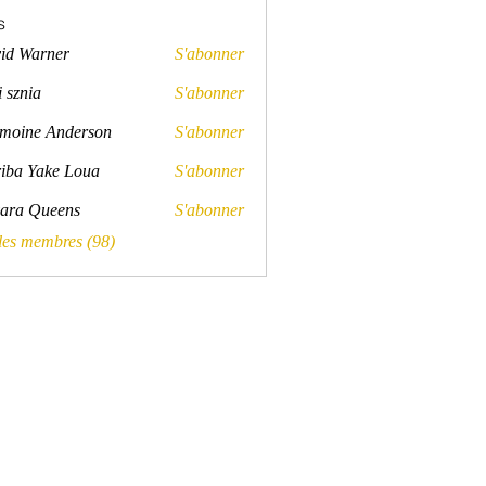
s
id Warner
S'abonner
rner
 sznia
S'abonner
a
moine Anderson
S'abonner
e Anderson
iba Yake Loua
S'abonner
ara Queens
S'abonner
Queens
 les membres (98)