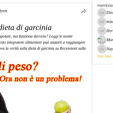
membre
дует
Dav
David Wa
mini
mini szni
dieta di garcinia
Her
Hermoin
opolare, ma funziona davvero? Leggi le nostre 
Mor
esto integratore alimentare può aiutarti a raggiungere 
rova la verità sulla dieta di garcinia su Recensioni sulla 
Nay
Nayara 
Voir tous