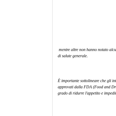
 mentre altre non hanno notato alcuna differenza nella loro perdita di peso o nel loro stato 
di salute generale.
È importante sottolineare che gli i
approvati dalla FDA (Food and Drug
grado di ridurre l'appetito e impedi