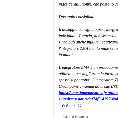
indesiderati. Inoltre, che possono c
Dosaggio consigliato
Il dosaggio consigliato per l'integr
individuali. Tuttavia, la resistenza 
zinco può anche influire negativament
l'integratore ZMA non fa male se as
fa male?
L'integratore ZMA è un prodotto molto
utilizzano per migliorare la forza,
spesso si pongono: 'L'integratore Z
Смотрите статьи по теме IN
https://www.tomemosuncafe.online
sing/discussion/edaf7df3-4197-4
0
Write a comment...