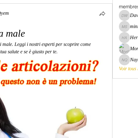
membre
дует
Dav
David Wa
mini
mini szni
fa male
Her
Hermoin
 male. Leggi i nostri esperti per scoprire come 
Mor
tua salute e se è giusto per te.
Nay
Nayara 
Voir tous