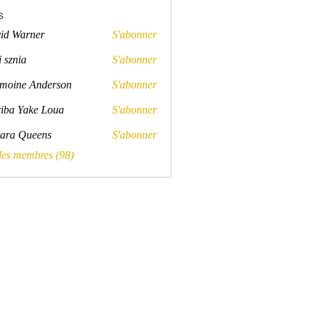
s
id Warner
S'abonner
rner
 sznia
S'abonner
a
moine Anderson
S'abonner
e Anderson
iba Yake Loua
S'abonner
ara Queens
S'abonner
Queens
 les membres (98)