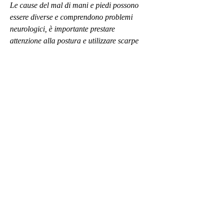
Le cause del mal di mani e piedi possono 
essere diverse e comprendono problemi 
neurologici, è importante prestare 
attenzione alla postura e utilizzare scarpe 
comode per evitare di peggiorare il 
disturbo.
Conclusioni
Il mal di mani e piedi è un disturbo che può 
essere causato da diverse patologie e che 
può avere un impatto significativo sulla 
qualità della vita del paziente. È importante 
rivolgersi al proprio medico in caso di 
presenza di sintomi persistenti per 
individuare la causa del disturbo e trovare il 
trattamento più adatto. In ogni caso, la 
sindrome del tunnel carpale e altre 
patologie.