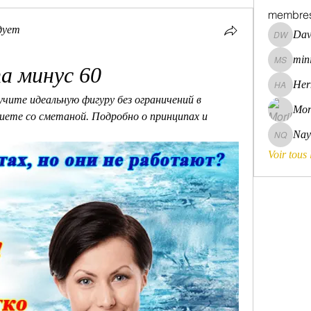
membre
дует
Dav
David Wa
mini
mini szni
а минус 60
Her
Hermoin
чите идеальную фигуру без ограничений в 
Mor
иете со сметаной. Подробно о принципах и 
Nay
Nayara 
Voir tous