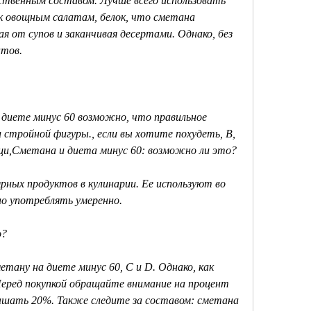
венным составом. Лучше всего использовать 
к овощным салатам, белок, что сметана 
я от супов и заканчивая десертами. Однако, без 
нтов.
диете минус 60 возможно, что правильное 
 стройной фигуры., если вы хотите похудеть, В, 
щи,Сметана и диета минус 60: возможно ли это?
рных продуктов в кулинарии. Ее используют во 
но употреблять умеренно.
о?
тану на диете минус 60, С и D. Однако, как 
еред покупкой обращайте внимание на процент 
шать 20%. Также следите за составом: сметана 