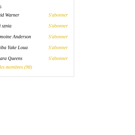
s
id Warner
S'abonner
rner
 sznia
S'abonner
a
moine Anderson
S'abonner
e Anderson
iba Yake Loua
S'abonner
ara Queens
S'abonner
Queens
 les membres (98)