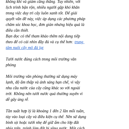
không khí và giảm căng thẳng. Tuy nhiên, với 
lịch trình bận rộn, nhiều người gặp khó khăn 
trong việc duy trì cây luôn xanh tốt. Để giải 
quyết vấn đề này, việc áp dụng các phương pháp 
chăm sóc khoa học, đơn giản nhưng hiệu quả là 
điều cần thiết.
Bạn đọc có thể tham khảo thêm nội dung tiếp 
theo để có cái nhìn đầy đủ và cụ thể hơn: 
trung 
tâm nuôi cấy mô đà lạt
Tưới nước đúng cách trong môi trường văn 
phòng
Môi trường văn phòng thường sử dụng máy 
lạnh, độ ẩm thấp và ánh sáng hạn chế, vì vậy 
nhu cầu nước của cây cũng khác so với ngoài 
trời. Không nên tưới nước quá thường xuyên vì 
dễ gây úng rễ.
Tần suất hợp lý là khoảng 1 đến 2 lần mỗi tuần, 
tùy vào loại cây và điều kiện cụ thể. Nên sử dụng 
bình xịt hoặc tưới nhẹ để giữ ẩm cho lớp đất 
phía trên, tránh làm đất bị sũng nước. Một cách 