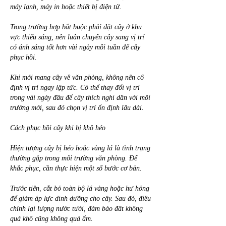
máy lạnh, máy in hoặc thiết bị điện tử.
Trong trường hợp bắt buộc phải đặt cây ở khu 
vực thiếu sáng, nên luân chuyển cây sang vị trí 
có ánh sáng tốt hơn vài ngày mỗi tuần để cây 
phục hồi.
Khi mới mang cây về văn phòng, không nên cố 
định vị trí ngay lập tức. Có thể thay đổi vị trí 
trong vài ngày đầu để cây thích nghi dần với môi 
trường mới, sau đó chọn vị trí ổn định lâu dài.
Cách phục hồi cây khi bị khô héo
Hiện tượng cây bị héo hoặc vàng lá là tình trạng 
thường gặp trong môi trường văn phòng. Để 
khắc phục, cần thực hiện một số bước cơ bản.
Trước tiên, cắt bỏ toàn bộ lá vàng hoặc hư hỏng 
để giảm áp lực dinh dưỡng cho cây. Sau đó, điều 
chỉnh lại lượng nước tưới, đảm bảo đất không 
quá khô cũng không quá ẩm.