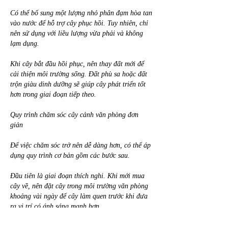
Có thể bổ sung một lượng nhỏ phân đạm hòa tan 
vào nước để hỗ trợ cây phục hồi. Tuy nhiên, chỉ 
nên sử dụng với liều lượng vừa phải và không 
lạm dụng.
Khi cây bắt đầu hồi phục, nên thay đất mới để 
cải thiện môi trường sống. Đất phù sa hoặc đất 
trộn giàu dinh dưỡng sẽ giúp cây phát triển tốt 
hơn trong giai đoạn tiếp theo.
Quy trình chăm sóc cây cảnh văn phòng đơn 
giản
Để việc chăm sóc trở nên dễ dàng hơn, có thể áp 
dụng quy trình cơ bản gồm các bước sau.
Đầu tiên là giai đoạn thích nghi. Khi mới mua 
cây về, nên đặt cây trong môi trường văn phòng 
khoảng vài ngày để cây làm quen trước khi đưa 
ra vị trí có ánh sáng mạnh hơn.
Tiếp theo là chuẩn bị dụng cụ cần thiết như bình 