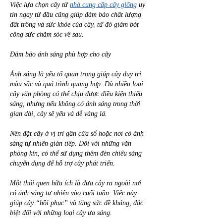
Việc lựa chọn cây từ 
nhà cung cấp cây giống
 uy 
tín ngay từ đầu cũng giúp đảm bảo chất lượng 
đất trồng và sức khỏe của cây, từ đó giảm bớt 
công sức chăm sóc về sau.
Đảm bảo ánh sáng phù hợp cho cây
Ánh sáng là yếu tố quan trọng giúp cây duy trì 
màu sắc và quá trình quang hợp. Dù nhiều loại 
cây văn phòng có thể chịu được điều kiện thiếu 
sáng, nhưng nếu không có ánh sáng trong thời 
gian dài, cây sẽ yếu và dễ vàng lá.
Nên đặt cây ở vị trí gần cửa sổ hoặc nơi có ánh 
sáng tự nhiên gián tiếp. Đối với những văn 
phòng kín, có thể sử dụng thêm đèn chiếu sáng 
chuyên dụng để hỗ trợ cây phát triển.
Một thói quen hữu ích là đưa cây ra ngoài nơi 
có ánh sáng tự nhiên vào cuối tuần. Việc này 
giúp cây “hồi phục” và tăng sức đề kháng, đặc 
biệt đối với những loại cây ưa sáng.