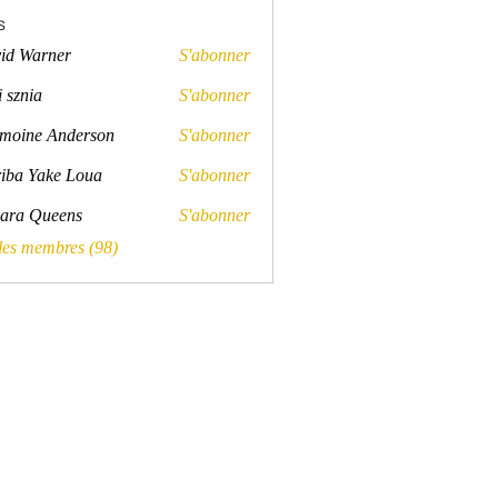
s
id Warner
S'abonner
rner
 sznia
S'abonner
a
moine Anderson
S'abonner
e Anderson
iba Yake Loua
S'abonner
ara Queens
S'abonner
Queens
 les membres (98)