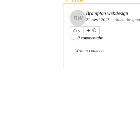
Brampton webdesign
22 avril 2025
·
joined the grou
Brampton webdesign
0
0 commentaire
Write a comment...