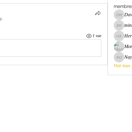
membre
Dav
David Wa
p.
mini
mini szni
Her
1 vue
Hermoin
Mor
Nay
Nayara 
Voir tous