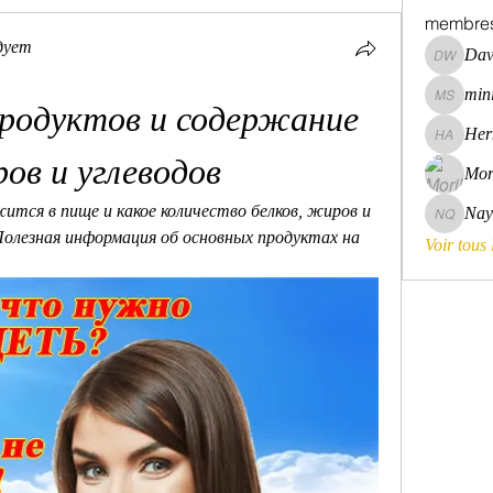
membre
дует
Dav
David Wa
mini
mini szni
родуктов и содержание 
Her
Hermoin
ров и углеводов
Mor
ится в пище и какое количество белков, жиров и 
Nay
Nayara 
Полезная информация об основных продуктах на 
Voir tous