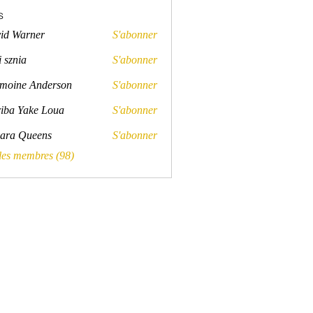
s
id Warner
S'abonner
rner
 sznia
S'abonner
a
moine Anderson
S'abonner
e Anderson
iba Yake Loua
S'abonner
ara Queens
S'abonner
Queens
 les membres (98)