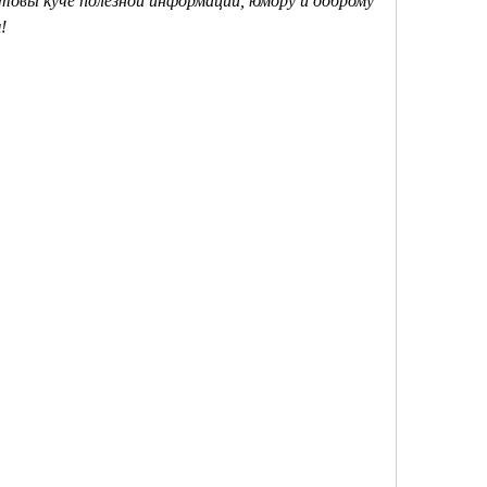
товы куче полезной информации, юмору и доброму 
!