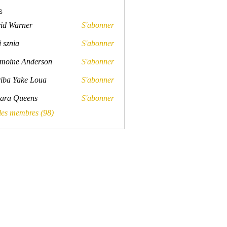
s
id Warner
S'abonner
rner
 sznia
S'abonner
a
moine Anderson
S'abonner
e Anderson
iba Yake Loua
S'abonner
ara Queens
S'abonner
Queens
 les membres (98)