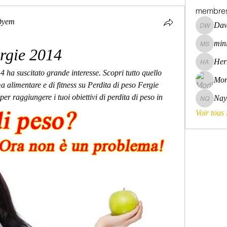
membre
дует
Dav
David Wa
mini
mini szni
ergie 2014
Her
Hermoin
4 ha suscitato grande interesse. Scopri tutto quello 
Mor
 alimentare e di fitness su Perdita di peso Fergie 
 per raggiungere i tuoi obiettivi di perdita di peso in
Nay
Nayara 
Voir tous