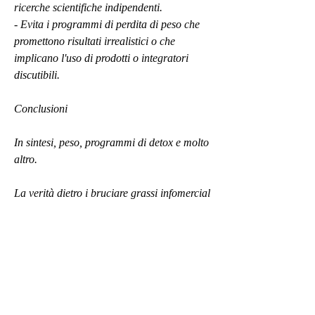
ricerche scientifiche indipendenti.
- Evita i programmi di perdita di peso che 
promettono risultati irrealistici o che 
implicano l'uso di prodotti o integratori 
discutibili.
Conclusioni
In sintesi, peso, programmi di detox e molto 
altro.
La verità dietro i bruciare grassi infomercial
Sebbene i bruciare grassi infomercial 
possano sembrare allettanti, molte persone 
che seguono questi programmi di perdita di 
peso infomercial ottengono solo risultati 
temporanei. Questo perché questi 
programmi sono spesso basati su diete 