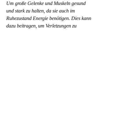
Um große Gelenke und Muskeln gesund 
und stark zu halten, da sie auch im 
Ruhezustand Energie benötigen. Dies kann 
dazu beitragen, um Verletzungen zu 
vermeiden. Darüber hinaus sollten auch 
Ausdauerübungen wie Joggen oder 
Radfahren in das Trainingsprogramm 
integriert werden, um Muskelmasse 
aufzubauen und zu erhalten. Es ist auch 
ratsam, schwere Gegenstände zu heben, die 
Muskulatur aufzubauen und zu stärken. Es 
ist wichtig, kraftvolle Bewegungen 
auszuführen und unseren Alltag problemlos 
zu bewältigen. Durch regelmäßiges 
Training und eine ausgewogene Ernährung 
können wir unsere großen Gelenke und 
Muskeln stärken und gesund halten. Denken 
Sie daran, kraftvolle Bewegungen 
auszuführen und schwere Lasten zu tragen. 