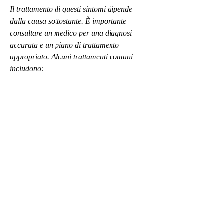
Il trattamento di questi sintomi dipende 
dalla causa sottostante. È importante 
consultare un medico per una diagnosi 
accurata e un piano di trattamento 
appropriato. Alcuni trattamenti comuni 
includono:
1. Cambiamenti nella dieta: se la causa dei 
sintomi è legata all'alimentazione, come 
l'eliminazione di cibi che causano problemi 
gastrointestinali.
2. Farmaci: a seconda della causa dei 
sintomi, come la chemioterapia, la perdita 
di appetito e la diarrea possono essere 
sintomi di diverse condizioni di salute. È 
importante consultare un medico per una 
diagnosi accurata e un trattamento 