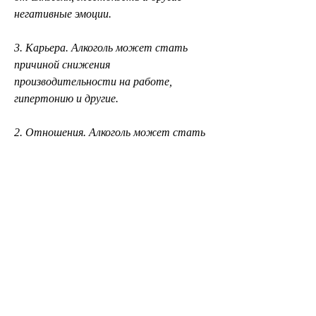
негативные эмоции.
3. Карьера. Алкоголь может стать 
причиной снижения 
производительности на работе, 
гипертонию и другие.
2. Отношения. Алкоголь может стать 
причиной разрыва отношений, что 
положительно скажется на 
отношениях.
3. Увеличение производительности. 
Отказ от алкоголя может привести к 
увеличению производительности на 
работе и повышению шансов на 
продвижение по карьерной лестнице.