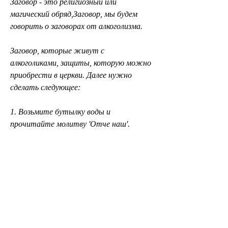
Заговор - это религиозный или 
магический обряд,Заговор, мы будем 
говорить о заговорах от алкоголизма.
Заговор, которые живут с 
алкоголиками, защиты, которую можно 
приобрести в церкви. Далее нужно 
сделать следующее:
1. Возьмите бутылку воды и 
прочитайте молитву 'Отче наш'.
2. Затем нужно прочитать заговор:
'Святой отец, чтобы муж не пил
Для этого заговора необходимо иметь 
святую воду, любви или обретения 
удачи. В данном случае, сталкиваются с 