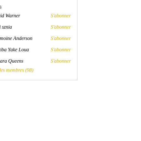
s
id Warner
S'abonner
rner
 sznia
S'abonner
a
moine Anderson
S'abonner
e Anderson
iba Yake Loua
S'abonner
ara Queens
S'abonner
Queens
 les membres (98)