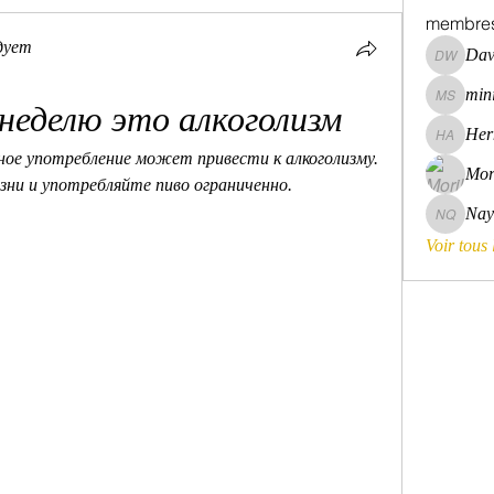
membre
дует
Dav
David Wa
mini
mini szni
 неделю это алкоголизм
Her
Hermoin
рное употребление может привести к алкоголизму. 
Mor
ни и употребляйте пиво ограниченно.
Nay
Nayara 
Voir tous